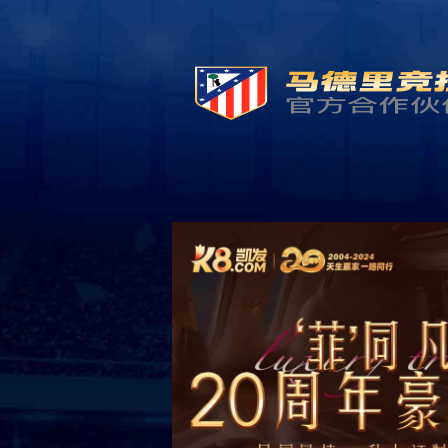
产品中心
您当前的位
有氧系列
力量系列
群组系列
定制系列